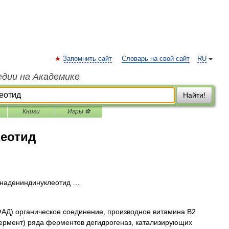
Запомнить сайт
Словарь на свой сайт
RU
едии на Академике
Найти!
Книги
Игры ⚽
еотид
адениндинуклеотид …
АД) органическое соединение, производное витамина В2
фермент) ряда ферментов дегидрогеназ, катализирующих