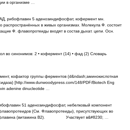
ции в организме …
Д, рибофлавин 5 аденозиндифосфат, кофермент мн.
о распространённых в живых организмах. Молекула Ф. состоит
щие Ф. флавопротеиды входят в состав дыхат. цепи. Осн.
ол во синонимов: 2 • кофермент (14) • фад (2) Словарь
ент, кофактор группы ферментов (d&ndash;аминокислотная
сидаза) [http://www.dunwoodypress.com/148/PDF/Biotech Eng
vin adenine dinucleotide …
лавин 51 аденозиндифосфат, небелковый компонент
лавопротеидов (См. Флавопротеиды), присутствующих во
Рибофлавина (витамина B2). Участвует в&#8230; …