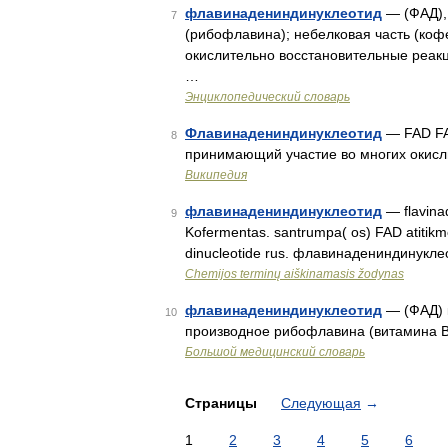
флавинадениндинуклеотид
— (ФАД),
7
(рибофлавина); небелковая часть (ко
окислительно восстановительные реа
…
Энциклопедический словарь
Флавинадениндинуклеотид
— FAD FA
8
принимающий участие во многих окисл
Википедия
флавинадениндинуклеотид
— flavinad
9
Kofermentas. santrumpa( os) FAD atitikmen
dinucleotide rus. флавинадениндинукл
Chemijos terminų aiškinamasis žodynas
флавинадениндинуклеотид
— (ФАД) 
10
производное рибофлавина (витамина В
Большой медицинский словарь
Страницы
Следующая
→
1
2
3
4
5
6