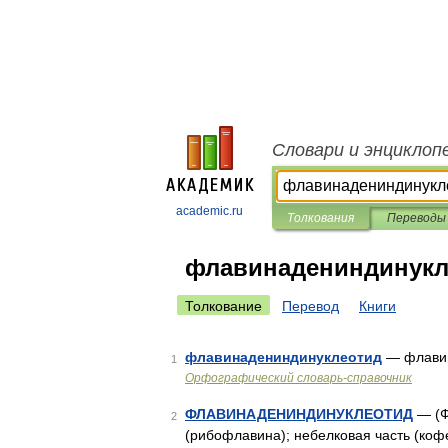
Словари и энциклоп
academic.ru
Толкования
Переводы
флавинадениндинукл
Толкование
Перевод
Книги
флавинадениндинуклеотид
— флавин
1
Орфографический словарь-справочник
ФЛАВИНАДЕНИНДИНУКЛЕОТИД
— (Ф
2
(рибофлавина); небелковая часть (ко