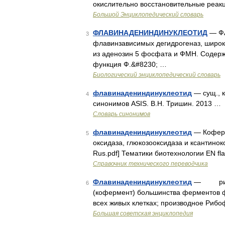
окислительно восстановительные реак
Большой Энциклопедический словарь
ФЛАВИНАДЕНИНДИНУКЛЕОТИД
— ФА
3
флавинзависимых дегидрогеназ, широк
из аденозин 5 фосфата и ФМН. Содержа
функция Ф.&#8230; …
Биологический энциклопедический словарь
флавинадениндинуклеотид
— сущ., к
4
синонимов ASIS. В.Н. Тришин. 2013 …
Словарь синонимов
флавинадениндинуклеотид
— Коферм
5
оксидаза, глюкозооксидаза и ксантинок
Rus.pdf] Тематики биотехнологии EN fla
Справочник технического переводчика
Флавинадениндинуклеотид
— рибоф
6
(кофермент) большинства ферментов ф
всех живых клетках; производное 
Большая советская энциклопедия