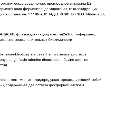
 органическое соединение, производное витамина В2
фермент) ряда ферментов дегидрогеназ, катализирующих
кции в организме. * * * ФЛАВИНАДЕНИНДИНУКЛЕОТИД&#8230;
D&#160; флавинадениндинуклеотид&#160; кофермент,
ительно восстановительных биохимически …
enindinukleotidas statusas T sritis chemija apibrėžtis
ys: angl. flavin adenine dinucleotide; flavine adenine
еотид …
кофермент многих оксидоредуктаз, представляющий собой
2), содержащее два остатка фосфорной кислоты …