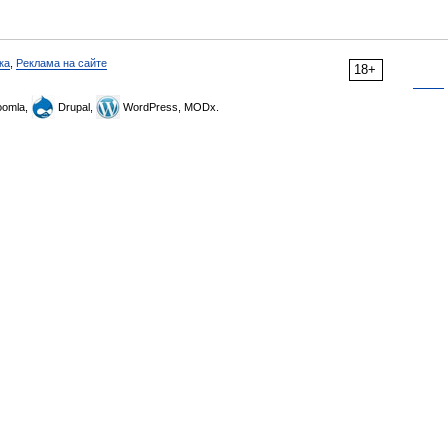
ка
,
Реклама на сайте
18+
omla,
Drupal,
WordPress, MODx.